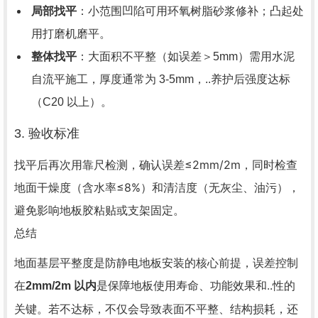
局部找平
：小范围凹陷可用环氧树脂砂浆修补；凸起处
用打磨机磨平。
整体找平
：大面积不平整（如误差＞5mm）需用水泥
自流平施工，厚度通常为 3-5mm，..养护后强度达标
（C20 以上）。
3. 验收标准
找平后再次用靠尺检测，确认误差≤2mm/2m，同时检查
地面干燥度（含水率≤8%）和清洁度（无灰尘、油污），
避免影响地板胶粘贴或支架固定。
总结
地面基层平整度是防静电地板安装的核心前提，误差控制
在
是保障地板使用寿命、功能效果和..性的
2mm/2m 以内
关键。若不达标，不仅会导致表面不平整、结构损耗，还