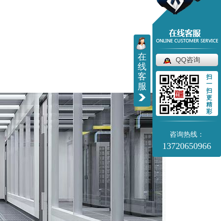
在
QQ咨询
线
客
扫
一
服
扫
更
精
彩
咨询热线：
13720650966