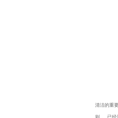
   
清洁的重要
则，..已