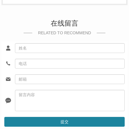
在线留言
RELATED TO RECOMMEND
提交